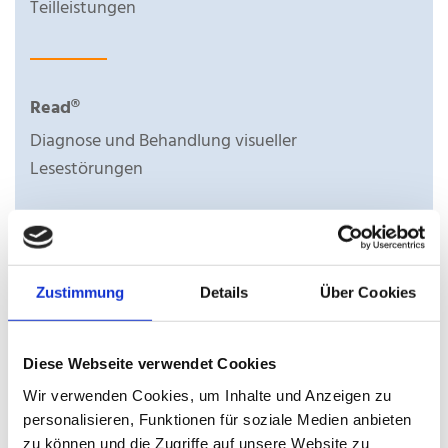
Teilleistungen
Read®
Diagnose und Behandlung visueller
Lesestörungen
Freshminder®
Zustimmung
Details
Über Cookies
Fresh Minder ist ein Therapieprogramm zum
Hirnleistungstraining in allen Phasen der
Rehabilitation
Diese Webseite verwendet Cookies
Wir verwenden Cookies, um Inhalte und Anzeigen zu
personalisieren, Funktionen für soziale Medien anbieten
zu können und die Zugriffe auf unsere Website zu