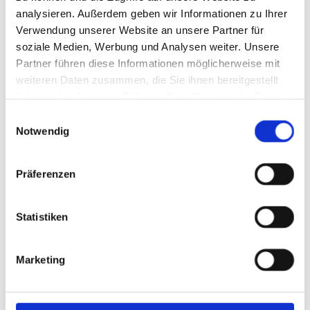
Eyemove®
analysieren. Außerdem geben wir Informationen zu Ihrer
Software zur Erfassung und zum Training von
Verwendung unserer Website an unsere Partner für
visuellen Explorationsstörungen bei Patienten
soziale Medien, Werbung und Analysen weiter. Unsere
Partner führen diese Informationen möglicherweise mit
mit erworbener Hirnschädigung
weiteren Daten zusammen, die Sie ihnen bereitgestellt
haben oder die sie im Rahmen Ihrer Nutzung der Dienste
gesammelt haben.
Einwilligungsauswahl
Notwendig
Stabilo ErgoPen Neo ®
Objektive, digitale Befunderhebung der Schreib-
Präferenzen
und Graphomotorik, Für eine evidenzbasierte
Therapie: Digitale Analyse der Motorik beim
Schreiben, Motivation: Behandlungsfortschritte
Statistiken
sichtbar machen, Einsatzbereiche: Pädiatrie,
Handtherapie, Neurologie
Marketing