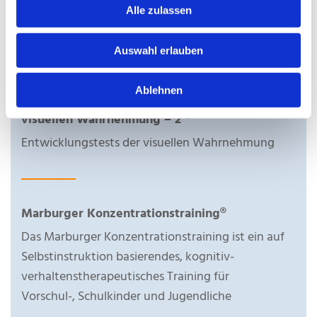
Alle zulassen
Diagnostikverfahren und Therapie-PC-
Programme (Pädiatrie in der
Auswahl erlauben
Ergotherapie)
Ablehnen
FEW 2- Frostigs Entwicklungstest der
visuellen Wahrnehmung – 2 ®
Entwicklungstests der visuellen Wahrnehmung
Marburger Konzentrationstraining®
Das Marburger Konzentrationstraining ist ein auf
Selbstinstruktion basierendes, kognitiv-
verhaltenstherapeutisches Training für
Vorschul-, Schulkinder und Jugendliche