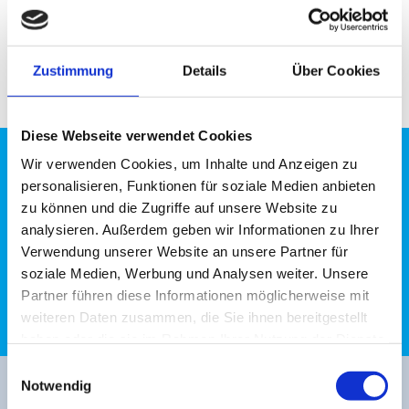
Zustimmung
Details
Über Cookies
Diese Webseite verwendet Cookies
Wir verwenden Cookies, um Inhalte und Anzeigen zu
SIE HABEN FRAGEN ZU UNSEREM
personalisieren, Funktionen für soziale Medien anbieten
zu können und die Zugriffe auf unsere Website zu
THERAPIEANGEBOT ODER
analysieren. Außerdem geben wir Informationen zu Ihrer
MÖCHTEN EINEN TERMIN
Verwendung unserer Website an unsere Partner für
soziale Medien, Werbung und Analysen weiter. Unsere
VEREINBAREN?
Partner führen diese Informationen möglicherweise mit
weiteren Daten zusammen, die Sie ihnen bereitgestellt
haben oder die sie im Rahmen Ihrer Nutzung der Dienste
gesammelt haben.
Einwilligungsauswahl
Notwendig
RUFEN SIE UNS GERNE AN ODER