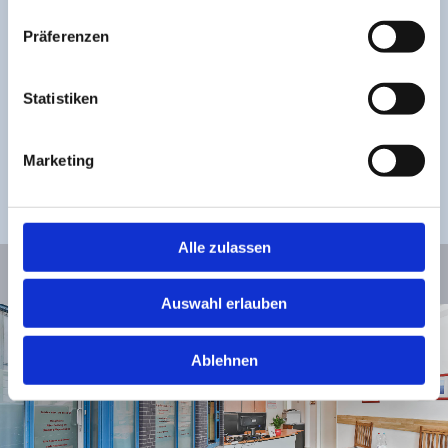
SCHREIBEN SIE EINE E-MAIL
Präferenzen
Wir helfen Ihnen gerne weiter
Statistiken
040 - 88 17 61 29

Marketing
PRAXIS@ERGOMED-HAMBURG.DE

Alle zulassen
Auswahl erlauben
Ablehnen